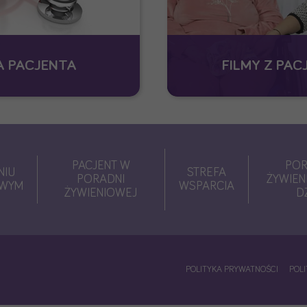
 PACJENTA
FILMY Z PAC
PACJENT W
POR
NIU
STREFA
PORADNI
ŻYWIEN
OWYM
WSPARCIA
ŻYWIENIOWEJ
D
POLITYKA PRYWATNOŚCI
POLI