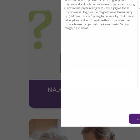
stosowane w odpowiedzi na podjęte przez
Użytkownika działania związane z żądaniem usług
(ustawienie preferencji w zakresie prywatności
użytkownika, logowanie, wypełnianie formularzy
itp.). Można ustawić przeglądarkę, aby blokowała
takie pliki cookie lub wyświetlała odpowiednie
powiadomienia, jednak niektóre części Serwisu
mogą nie działać.
NAJCZĘSTSZE PYTANIA I
ODPOWIEDZI
A