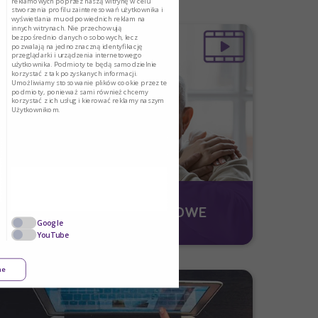
reklamowych poprzez naszą witrynę w celu
stworzenia profilu zainteresowań użytkownika i
wyświetlania mu odpowiednich reklam na
innych witrynach. Nie przechowują
bezpośrednio danych osobowych, lecz
pozwalają na jednoznaczną identyfikację
przeglądarki i urządzenia internetowego
użytkownika. Podmioty te będą samodzielnie
korzystać z tak pozyskanych informacji.
Umożliwiamy stosowanie plików cookie przez te
podmioty, ponieważ sami również chcemy
korzystać z ich usług i kierować reklamy naszym
Użytkownikom.
FILMY INSTRUKTAŻOWE
Google
YouTube
ne