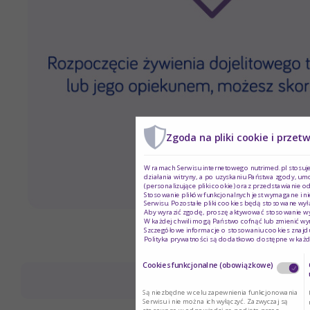
Zgoda na pliki cookie i przet
W ramach Serwisu internetowego nutrimed.pl stosuje
działania witryny, a po uzyskaniu Państwa zgody, um
(personalizujące pliki cookie) oraz przedstawianie o
Stosowanie plików funkcjonalnych jest wymagane i n
Serwisu. Pozostałe pliki cookies będą stosowane wy
Aby wyrazić zgodę, proszę aktywować stosowanie wy
W każdej chwili mogą Państwo cofnąć lub zmienić wy
Szczegółowe informacje o stosowaniu cookies znajdu
Polityka prywatności są dodatkowo dostępne w każd
Cookies funkcjonalne (obowiązkowe)
Są niezbędne w celu zapewnienia funkcjonowania
Serwisu i nie można ich wyłączyć. Zazwyczaj są