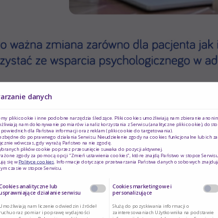
warzanie danych
my pliki cookie i inne podobne narzędzia śledzące. Pliki cookies umożliwiają nam zbieranie anon
ożliwiają nam dokonywanie pomiarów i analiz korzystania z Serwisu (analityczne pliki cookie), do
dpowiednich dla Państwa informacji oraz reklam (pliki cookie do targetowania).
iezbędne do poprawnego działania Serwisu. Nieudzielenie zgody na cookies funkcjonalne lub ich z
łącznie wówczas, gdy wyrażą Państwo na nie zgodę.
branych plików cookie poprzez przesunięcie suwaka do pozycji aktywnej.
rażone zgody za pomocą opcji "Zmień ustawienia cookies", które znajdą Państwo w stopce Serwisu
ją się w
Polityce cookies
. Informacje dotyczące przetwarzania Państwa danych osobowych znajduj
ym czasie w stopce Serwisu.
Cookies analityczne lub
Cookies marketingowe i
usprawniające działanie serwisu
personalizujące
STREFA WSPARCIA
Umożliwiają nam liczenie odwiedzin i źródeł
Służą do pozyskiwania informacji o
ruchu oraz pomiar i poprawę wydajności
zainteresowaniach Użytkownika na podstawie