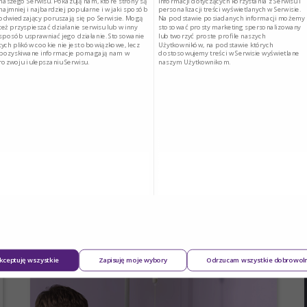
naszego Serwisu. Pokazują nam, które strony są
informacji dotyczących korzystania z Serwisu i
najmniej i najbardziej popularne i w jaki sposób
personalizacji treści wyświetlanych w Serwisie.
odwiedzający poruszają się po Serwisie. Mogą
Na podstawie posiadanych informacji możemy
też przyspieszać działanie serwisu lub w inny
stosować prosty marketing spersonalizowany
sposób usprawniać jego działanie. Stosowanie
lub tworzyć proste profile naszych
tych plików cookie nie jest obowiązkowe, lecz
Użytkowników, na podstawie których
pozyskiwane informacje pomagają nam w
dostosowujemy treści w Serwisie wyświetlane
rozwoju i ulepszaniu Serwisu.
naszym Użytkownikom.
PORADNIKI I INSTRUKCJE OBSŁUGI
kceptuję wszystkie
Zapisuję moje wybory
Odrzucam wszystkie dobrowol