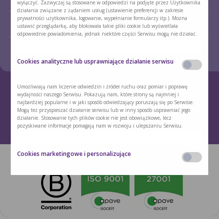
Informacje dotyczące przetwarzania Państwa danych osobowych znajdują się w
ŻYWIENIOWEJ
wyłączyć. Zazwyczaj są stosowane w odpowiedzi na podjęte przez Użytkownika
Polityce prywatności
. Polityka cookies oraz Polityka prywatności są dodatkowo
działania związane z żądaniem usług (ustawienie preferencji w zakresie
dostępne w każdym czasie w stopce Serwisu.
prywatności użytkownika, logowanie, wypełnianie formularzy itp.). Można
PORADNIA ŻYWIENIOWA DLA
DLA LEKARZY I PIELĘGNIAREK
ustawić przeglądarkę, aby blokowała takie pliki cookie lub wyświetlała
DZIECI
odpowiednie powiadomienia, jednak niektóre części Serwisu mogą nie działać.
KONTAKT
Cookies analityczne lub usprawniające działanie serwisu
Umożliwiają nam liczenie odwiedzin i źródeł ruchu oraz pomiar i poprawę
Rejestracja skierowania
800 800 860
wydajności naszego Serwisu. Pokazują nam, które strony są najmniej i
najbardziej popularne i w jaki sposób odwiedzający poruszają się po Serwisie.
Mogą też przyspieszać działanie serwisu lub w inny sposób usprawniać jego
POLITYKA PRYWATNOŚCI
POLITYKA COOKIES
działanie. Stosowanie tych plików cookie nie jest obowiązkowe, lecz
pozyskiwane informacje pomagają nam w rozwoju i ulepszaniu Serwisu.
ZMIEŃ USTAWIENIA COOKIES
ZASTRZEŻENIA PRAWNE
Copyright © Nutrimed Promedica 2023. Wszelkie prawa zastrzeżone.
Cookies marketingowe i personalizujące
Służą do pozyskiwania informacji o zainteresowaniach Użytkownika na
podstawie informacji dotyczących korzystania z Serwisu i personalizacji treści
wyświetlanych w Serwisie. Na podstawie posiadanych informacji możemy
stosować prosty marketing spersonalizowany lub tworzyć proste profile naszych
Użytkowników, na podstawie których dostosowujemy treści w Serwisie
wyświetlane naszym Użytkownikom.