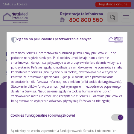
Status w kolejce
Rejestracja on-line
Rejestracja telefoniczna
800 800 860
Strona główna
»
unknown
Zgoda na pliki cookie i przetwarzanie danych
NOTHING FOUND
W ramach Serwisu internetowego nutrimed.pl stosujemy pliki cookie i inne
It seems we can’t find what you’re looking for. Perhaps
podobne narzędzia śledzące. Pliki cookies umożliwiają nam zbieranie
searching can help.
anonimowych danych statystycznych w celu usprawnienia działania witryny, a
po uzyskaniu Państwa zgody, umożliwiają nam dokonywanie pomiarów i analiz
korzystania z Serwisu (analityczne pliki cookie), dostosowywanie witryny do
Search for:
Search
Państwa zainteresowań (personalizujące pliki cookie) oraz przedstawianie
odpowiednich dla Państwa informacji oraz reklam (pliki cookie do targetowania).
Stosowanie plików funkcjonalnych jest wymagane i niezbędne do poprawnego
działania Serwisu. Nieudzielenie zgody na cookies funkcjonalne lub ich
zablokowanie może uniemożliwić korzystanie z Serwisu. Pozostałe pliki cookies
będą stosowane wyłącznie wówczas, gdy wyrażą Państwo na nie zgodę.
Aby wyrazić zgodę, proszę aktywować stosowanie wybranych plików cookie
poprzez przesunięcie suwaka do pozycji aktywnej.
Cookies funkcjonalne (obowiązkowe)
W każdej chwili mogą Państwo cofnąć lub zmienić wyrażone zgody za pomocą
O NAS
O ŻYWIENIU DOJELITOWYM
opcji "Zmień ustawienia cookies", które znajdą Państwo w stopce Serwisu, a
które ponownie otworzą niniejsze okno wyboru.
Szczegółowe informacje o stosowaniu cookies znajdują się w
Polityce cookies
.
Są niezbędne w celu zapewnienia funkcjonowania Serwisu i nie można ich
PACJENT W PORADNI
STREFA WSPARCIA