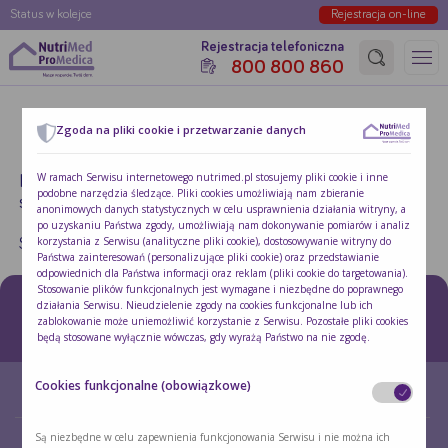
Status w kolejce
Rejestracja on-line
Rejestracja telefoniczna
800 800 860
Strona główna
»
iPhone
Zgoda na pliki cookie i przetwarzanie danych
NOTHING FOUND
W ramach Serwisu internetowego nutrimed.pl stosujemy pliki cookie i inne
It seems we can’t find what you’re looking for. Perhaps
podobne narzędzia śledzące. Pliki cookies umożliwiają nam zbieranie
searching can help.
anonimowych danych statystycznych w celu usprawnienia działania witryny, a
po uzyskaniu Państwa zgody, umożliwiają nam dokonywanie pomiarów i analiz
korzystania z Serwisu (analityczne pliki cookie), dostosowywanie witryny do
Search for:
Search
Państwa zainteresowań (personalizujące pliki cookie) oraz przedstawianie
odpowiednich dla Państwa informacji oraz reklam (pliki cookie do targetowania).
Stosowanie plików funkcjonalnych jest wymagane i niezbędne do poprawnego
działania Serwisu. Nieudzielenie zgody na cookies funkcjonalne lub ich
zablokowanie może uniemożliwić korzystanie z Serwisu. Pozostałe pliki cookies
będą stosowane wyłącznie wówczas, gdy wyrażą Państwo na nie zgodę.
Aby wyrazić zgodę, proszę aktywować stosowanie wybranych plików cookie
poprzez przesunięcie suwaka do pozycji aktywnej.
Cookies funkcjonalne (obowiązkowe)
W każdej chwili mogą Państwo cofnąć lub zmienić wyrażone zgody za pomocą
O NAS
O ŻYWIENIU DOJELITOWYM
opcji "Zmień ustawienia cookies", które znajdą Państwo w stopce Serwisu, a
które ponownie otworzą niniejsze okno wyboru.
Szczegółowe informacje o stosowaniu cookies znajdują się w
Polityce cookies
.
Są niezbędne w celu zapewnienia funkcjonowania Serwisu i nie można ich
PACJENT W PORADNI
STREFA WSPARCIA