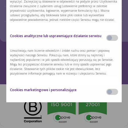
Informacje dotyczące przetwarzania Państwa danych osobowych znajdują się w
ŻYWIENIOWEJ
wyłączyć. Zazwyczaj są stosowane w odpowiedzi na podjęte przez Użytkownika
Polityce prywatności
. Polityka cookies oraz Polityka prywatności są dodatkowo
działania związane z żądaniem usług (ustawienie preferencji w zakresie
dostępne w każdym czasie w stopce Serwisu.
prywatności użytkownika, logowanie, wypełnianie formularzy itp.). Można
PORADNIA ŻYWIENIOWA DLA
DLA LEKARZY I PIELĘGNIAREK
ustawić przeglądarkę, aby blokowała takie pliki cookie lub wyświetlała
DZIECI
odpowiednie powiadomienia, jednak niektóre części Serwisu mogą nie działać.
KONTAKT
Cookies analityczne lub usprawniające działanie serwisu
Umożliwiają nam liczenie odwiedzin i źródeł ruchu oraz pomiar i poprawę
Rejestracja skierowania
800 800 860
wydajności naszego Serwisu. Pokazują nam, które strony są najmniej i
najbardziej popularne i w jaki sposób odwiedzający poruszają się po Serwisie.
Mogą też przyspieszać działanie serwisu lub w inny sposób usprawniać jego
POLITYKA PRYWATNOŚCI
POLITYKA COOKIES
działanie. Stosowanie tych plików cookie nie jest obowiązkowe, lecz
pozyskiwane informacje pomagają nam w rozwoju i ulepszaniu Serwisu.
ZMIEŃ USTAWIENIA COOKIES
ZASTRZEŻENIA PRAWNE
Copyright © Nutrimed Promedica 2023. Wszelkie prawa zastrzeżone.
Cookies marketingowe i personalizujące
Służą do pozyskiwania informacji o zainteresowaniach Użytkownika na
podstawie informacji dotyczących korzystania z Serwisu i personalizacji treści
wyświetlanych w Serwisie. Na podstawie posiadanych informacji możemy
stosować prosty marketing spersonalizowany lub tworzyć proste profile naszych
Użytkowników, na podstawie których dostosowujemy treści w Serwisie
wyświetlane naszym Użytkownikom.