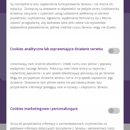
Informacje dotyczące przetwarzania Państwa danych osobowych znajdują się w
Są niezbędne w celu zapewnienia funkcjonowania Serwisu i nie można ich
Polityce prywatności
. Polityka cookies oraz Polityka prywatności są dodatkowo
wyłączyć. Zazwyczaj są stosowane w odpowiedzi na podjęte przez Użytkownika
dostępne w każdym czasie w stopce Serwisu.
działania związane z żądaniem usług (ustawienie preferencji w zakresie
prywatności użytkownika, logowanie, wypełnianie formularzy itp.). Można
O NAS
O ŻYWIENIU DOJELITOWYM
ustawić przeglądarkę, aby blokowała takie pliki cookie lub wyświetlała
odpowiednie powiadomienia, jednak niektóre części Serwisu mogą nie działać.
PACJENT W PORADNI
STREFA WSPARCIA
ŻYWIENIOWEJ
Cookies analityczne lub usprawniające działanie serwisu
PORADNIA ŻYWIENIOWA DLA
DLA LEKARZY I PIELĘGNIAREK
DZIECI
Umożliwiają nam liczenie odwiedzin i źródeł ruchu oraz pomiar i poprawę
KONTAKT
wydajności naszego Serwisu. Pokazują nam, które strony są najmniej i
najbardziej popularne i w jaki sposób odwiedzający poruszają się po Serwisie.
Mogą też przyspieszać działanie serwisu lub w inny sposób usprawniać jego
działanie. Stosowanie tych plików cookie nie jest obowiązkowe, lecz
pozyskiwane informacje pomagają nam w rozwoju i ulepszaniu Serwisu.
Rejestracja skierowania
800 800 860
POLITYKA PRYWATNOŚCI
POLITYKA COOKIES
Cookies marketingowe i personalizujące
ZMIEŃ USTAWIENIA COOKIES
ZASTRZEŻENIA PRAWNE
Służą do pozyskiwania informacji o zainteresowaniach Użytkownika na
podstawie informacji dotyczących korzystania z Serwisu i personalizacji treści
Copyright © Nutrimed Promedica 2023. Wszelkie prawa zastrzeżone.