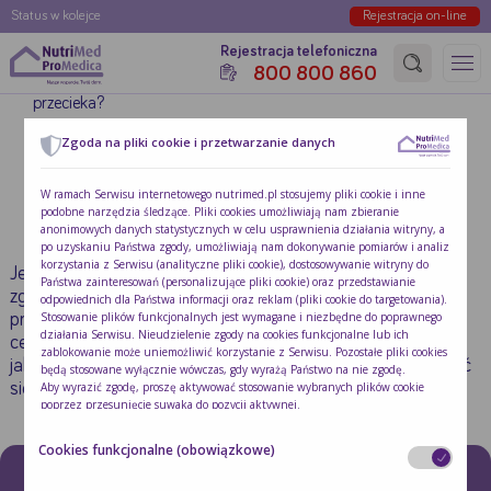
Status w kolejce
Rejestracja on-line
Rejestracja telefoniczna
800 800 860
Strona główna
»
Co zrobić, gdy gastrostomia/jejunostomia
przecieka?
Zgoda na pliki cookie i przetwarzanie danych
CO ZROBIĆ, GDY
GASTROSTOMIA/JEJUNOSTOMIA
W ramach Serwisu internetowego nutrimed.pl stosujemy pliki cookie i inne
podobne narzędzia śledzące. Pliki cookies umożliwiają nam zbieranie
PRZECIEKA?
anonimowych danych statystycznych w celu usprawnienia działania witryny, a
po uzyskaniu Państwa zgody, umożliwiają nam dokonywanie pomiarów i analiz
korzystania z Serwisu (analityczne pliki cookie), dostosowywanie witryny do
Jeżeli uszkodzony został materiał, z którego wykonany jest
Państwa zainteresowań (personalizujące pliki cookie) oraz przedstawianie
zgłębnik, należy jak najszybciej zgłosić się do lekarza
odpowiednich dla Państwa informacji oraz reklam (pliki cookie do targetowania).
Stosowanie plików funkcjonalnych jest wymagane i niezbędne do poprawnego
prowadzącego z poradni Nutrimed/Stomed/Promedica w
działania Serwisu. Nieudzielenie zgody na cookies funkcjonalne lub ich
celu wymiany na nowy. Nie należy podawać zarówno diety
zablokowanie może uniemożliwić korzystanie z Serwisu. Pozostałe pliki cookies
jak i płynów do uszkodzonego zgłębnika, należy zastosować
będą stosowane wyłącznie wówczas, gdy wyrażą Państwo na nie zgodę.
Aby wyrazić zgodę, proszę aktywować stosowanie wybranych plików cookie
się do wskazówek lekarza/pielęgniarki.
poprzez przesunięcie suwaka do pozycji aktywnej.
W każdej chwili mogą Państwo cofnąć lub zmienić wyrażone zgody za pomocą
opcji "Zmień ustawienia cookies", które znajdą Państwo w stopce Serwisu, a
Cookies funkcjonalne (obowiązkowe)
które ponownie otworzą niniejsze okno wyboru.
Szczegółowe informacje o stosowaniu cookies znajdują się w
Polityce cookies
.